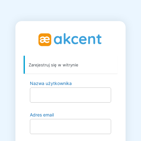
Formularz
rejestracyjny
https://pla
Zarejestruj się w witrynie
Nazwa użytkownika
Adres email